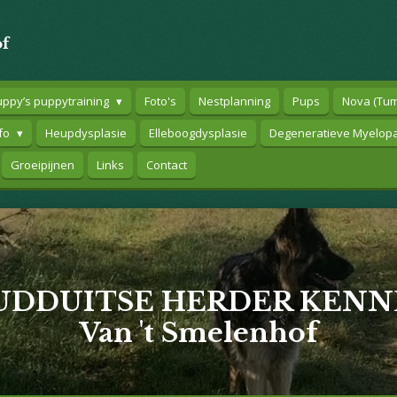
of
ppy’s puppytraining
Foto's
Nestplanning
Pups
Nova (Tum
fo
Heupdysplasie
Elleboogdysplasie
Degeneratieve Myelopa
Groeipijnen
Links
Contact
UDDUITSE HERDER KENN
Van 't Smelenhof