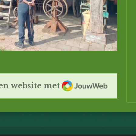
JouwWeb
en website met