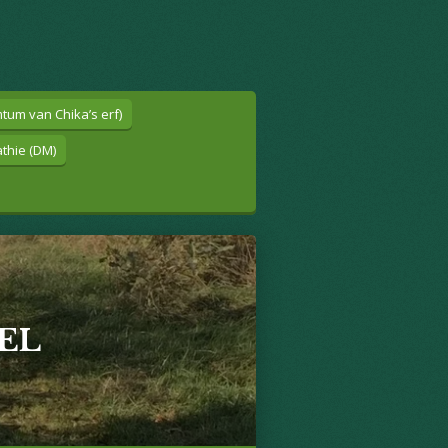
tum van Chika’s erf)
thie (DM)
EL