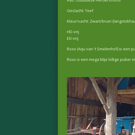
Ras: Oudduitse Herdershond
Geslacht: Teef
Kleur/vacht: Zwart/bruin (langstokha
HD-vrij
ED-vrij
Roxx (Aqu van 't Smelenhof) is een p
Roxx is een mega blije lollige puber