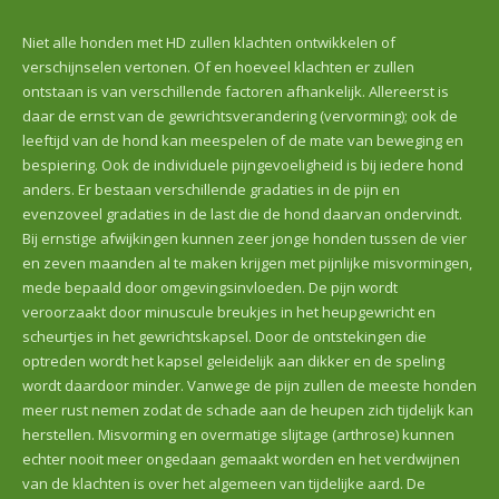
Niet alle honden met HD zullen klachten ontwikkelen of
verschijnselen vertonen. Of en hoeveel klachten er zullen
ontstaan is van verschillende factoren afhankelijk. Allereerst is
daar de ernst van de gewrichtsverandering (vervorming); ook de
leeftijd van de hond kan meespelen of de mate van beweging en
bespiering. Ook de individuele pijngevoeligheid is bij iedere hond
anders. Er bestaan verschillende gradaties in de pijn en
evenzoveel gradaties in de last die de hond daarvan ondervindt.
Bij ernstige afwijkingen kunnen zeer jonge honden tussen de vier
en zeven maanden al te maken krijgen met pijnlijke misvormingen,
mede bepaald door omgevingsinvloeden. De pijn wordt
veroorzaakt door minuscule breukjes in het heupgewricht en
scheurtjes in het gewrichtskapsel. Door de ontstekingen die
optreden wordt het kapsel geleidelijk aan dikker en de speling
wordt daardoor minder. Vanwege de pijn zullen de meeste honden
meer rust nemen zodat de schade aan de heupen zich tijdelijk kan
herstellen. Misvorming en overmatige slijtage (arthrose) kunnen
echter nooit meer ongedaan gemaakt worden en het verdwijnen
van de klachten is over het algemeen van tijdelijke aard. De