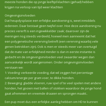
meeste honden die op jonge leeftijd klachten (gehad) hebben
krijgen na verloop van tijd weer klachten
Omgevingsinvloeden
Dat heupdysplasie een erfelijke aandoening is, weet inmiddels
iedereen. Daar bestaat geen twijfel over. Hoe deze aandoening nu
precies vererft is een ingewikkelder zaak; daarover zijn de
meningen nog steeds verdeeld, hoewel men aanneemt dat het
een polygenetische vererving betreft (een vererving waarbij vele
genen betrokken zijn). Ook is men er steeds meer van overtuigd
dat de mate van erfelijkheid minder is dan in eerste instantie is
gedacht en de omgevingsinvloeden veel zwaarder wegen dan
aanvankelijk wordt aangenomen. Onder omgevingsinvloeden
verstaan we:
1: Voeding: verkeerde voeding, dat wil zeggen het percentage
calcium/energie per gram voer, te dikke honden.
2: Beweging: gladde vloeren, ruw spel of te veel spelen met andere
honden, het gooien met ballen of stokken waardoor de jonge hond
gaat afremmen en vreemde draaien en sprongen maakt..
Een pup moet dus een erfelijke aanleg hebben om HD te kunnen