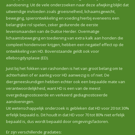
aandoening. Uit de vele onderzoeken naar deze afwijking blijkt dat
uitwendige invloeden zoals groeisnelheid, lichaamsgewicht,
beweging, spierontwikkeling en voeding hierbij eveneens een
belangrijke rol spelen, zeker gedurende de eerste
levensmaanden van de Duitse Herder. Overmatige
lichaamsbeweging en toediening van extra kalk aan honden die
compleet hondenvoer krijgen, hebben een negatief effect op de
ontwikkeling van HD. Bovenstaande geldt ook voor
elleboogdysplasie (ED).
Juist bij het fokken van rashonden is het van groot belang om te
achterhalen of er aanleg voor HD aanwezig is of niet. De
diergeneeskundigen hebben echter ook een bepaalde mate van
verantwoordelijkheid, want HD is een van de meest
overgediagnosticeerde en verkeerd gediagnosticeerde
aandoeningen.
Uit wetenschappelijk onderzoek is gebleken dat HD voor 20 tot 30%
erfelijk bepaald is. Dit houdt in dat HD voor 70 tot 80% niet erfelijk
bepaald is, dus wordt bepaald door omgevingsfactoren.
Er zijn verschillende gradaties: