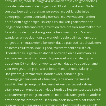
ontwikkelen, maar de omgevingsinvloeden zijn van groot belang
voor de mate waarin de jonge hond HD zal ontwikkelen. Onder
correcte beweging verstaan we zoveel mogelijk rechtlijnige
bewegingen. Geen overdadig ruw spel met volwassen honden
en/of leeftijdsgenootjes. Balletjes en stokken gooien waar de
jonge hond achteraan rent, afremt en rare draaien gaat maken zijn
funest voor de ontwikkeling van de heupgewrichten. Met rustig
wandelen en de duur van de wandeling geleidelijk aan opvoeren
(ongeveer 1 minuut voor elke week dat de pup oud is) behaalt men
de beste resultaten. Moe is goed, oververmoeid beslist niet.
Uit onderzoek is gebleken dat het optreden en de ernst van HD
kan worden verminderd door de groeisnelheid van de pup te
beperken. Dit kan door er voor te zorgen dat de voedselopname
voor een gezonde groei wordt beperkt tot het noodzakelijke.
Hoogwaardig, commercieel hondenvoer, zonder eigen
toevoegingen van kalk of vitaminen, is daarvoor het meest
geschikt. Het lijkt erop dat het verstrekken van teveel kalk en
vitaminen een ongunstige invloed heeft op het ziekteproces ( zie %
Calcium/energie per gram voer) en meer ook kans geeft op andere
orthopedische problemen. Het is inmiddels bewezen dat zware en
te dikke pups meer aanleg hebben voor het ontwikkelen van HD