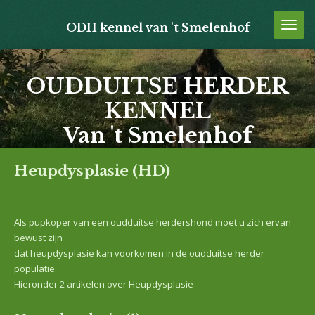
Ga
ODH kennel van 't Smelenhof
direct
naar
de
hoofdinhoud
OUDDUITSE HERDER
KENNEL
Van 't Smelenhof
Heupdysplasie (HD)
Als pupkoper van een oudduitse herdershond moet u zich ervan
bewust zijn
dat heupdysplasie kan voorkomen in de oudduitse herder
populatie.
Hieronder 2 artikelen over Heupdysplasie