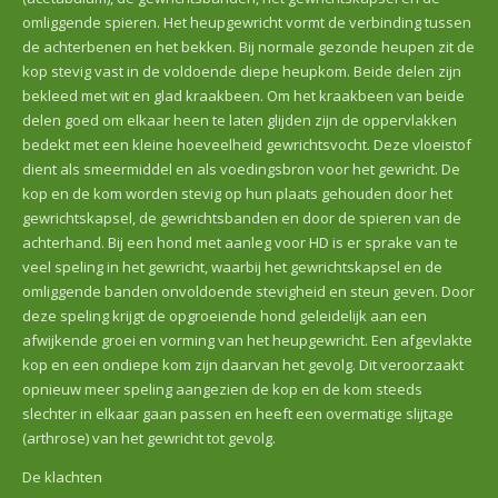
omliggende spieren. Het heupgewricht vormt de verbinding tussen
de achterbenen en het bekken. Bij normale gezonde heupen zit de
kop stevig vast in de voldoende diepe heupkom. Beide delen zijn
bekleed met wit en glad kraakbeen. Om het kraakbeen van beide
delen goed om elkaar heen te laten glijden zijn de oppervlakken
bedekt met een kleine hoeveelheid gewrichtsvocht. Deze vloeistof
dient als smeermiddel en als voedingsbron voor het gewricht. De
kop en de kom worden stevig op hun plaats gehouden door het
gewrichtskapsel, de gewrichtsbanden en door de spieren van de
achterhand. Bij een hond met aanleg voor HD is er sprake van te
veel speling in het gewricht, waarbij het gewrichtskapsel en de
omliggende banden onvoldoende stevigheid en steun geven. Door
deze speling krijgt de opgroeiende hond geleidelijk aan een
afwijkende groei en vorming van het heupgewricht. Een afgevlakte
kop en een ondiepe kom zijn daarvan het gevolg. Dit veroorzaakt
opnieuw meer speling aangezien de kop en de kom steeds
slechter in elkaar gaan passen en heeft een overmatige slijtage
(arthrose) van het gewricht tot gevolg.
De klachten