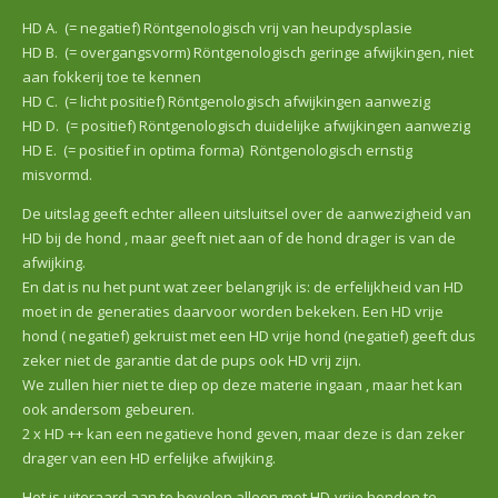
HD A. (= negatief) Röntgenologisch vrij van heupdysplasie
HD B. (= overgangsvorm) Röntgenologisch geringe afwijkingen, niet
aan fokkerij toe te kennen
HD C. (= licht positief) Röntgenologisch afwijkingen aanwezig
HD D. (= positief) Röntgenologisch duidelijke afwijkingen aanwezig
HD E. (= positief in optima forma) Röntgenologisch ernstig
misvormd.
De uitslag geeft echter alleen uitsluitsel over de aanwezigheid van
HD bij de hond , maar geeft niet aan of de hond drager is van de
afwijking.
En dat is nu het punt wat zeer belangrijk is: de erfelijkheid van HD
moet in de generaties daarvoor worden bekeken. Een HD vrije
hond ( negatief) gekruist met een HD vrije hond (negatief) geeft dus
zeker niet de garantie dat de pups ook HD vrij zijn.
We zullen hier niet te diep op deze materie ingaan , maar het kan
ook andersom gebeuren.
2 x HD ++ kan een negatieve hond geven, maar deze is dan zeker
drager van een HD erfelijke afwijking.
Het is uiteraard aan te bevelen alleen met HD-vrije honden te